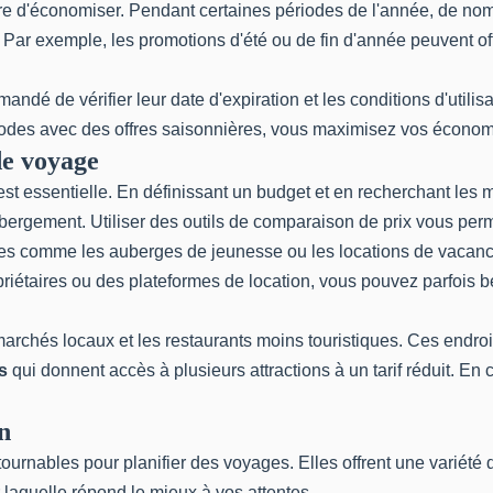
e d'économiser. Pendant certaines périodes de l'année, de nom
 Par exemple, les promotions d'été ou de fin d'année peuvent offr
mandé de vérifier leur date d'expiration et les conditions d'util
codes avec des offres saisonnières, vous maximisez vos économi
de voyage
st essentielle. En définissant un budget et en recherchant les me
ébergement. Utiliser des outils de comparaison de prix vous perme
ves comme les auberges de jeunesse ou les locations de vacanc
opriétaires ou des plateformes de location, vous pouvez parfois
s marchés locaux et les restaurants moins touristiques. Ces endro
s
qui donnent accès à plusieurs attractions à un tarif réduit. E
n
urnables pour planifier des voyages. Elles offrent une variété 
 laquelle répond le mieux à vos attentes.