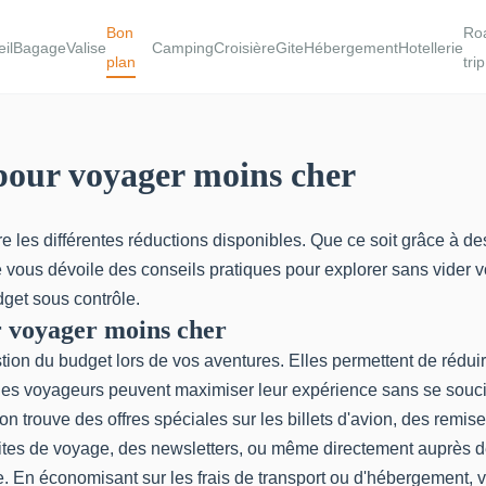
Bon
Ro
il
BagageValise
Camping
Croisière
Gite
Hébergement
Hotellerie
plan
trip
 pour voyager moins cher
e les différentes réductions disponibles. Que ce soit grâce à des
ous dévoile des conseils pratiques pour explorer sans vider vot
dget sous contrôle.
r voyager moins cher
stion du budget lors de vos aventures. Elles permettent de rédui
, les voyageurs peuvent maximiser leur expérience sans se sou
on trouve des offres spéciales sur les billets d'avion, des remise
sites de voyage, des newsletters, ou même directement auprès 
. En économisant sur les frais de transport ou d'hébergement,