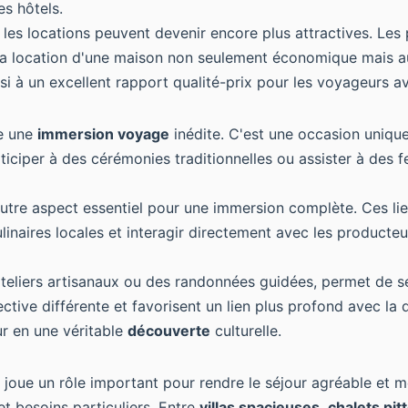
es hôtels.
 les locations peuvent devenir encore plus attractives. Le
la location d'une maison non seulement économique mais auss
insi à un excellent rapport qualité-prix pour les voyageurs av
re une
immersion voyage
inédite. C'est une occasion uniqu
iciper à des cérémonies traditionnelles ou assister à des fe
autre aspect essentiel pour une immersion complète. Ces li
ulinaires locales et interagir directement avec les producte
ateliers artisanaux ou des randonnées guidées, permet de se
ive différente et favorisent un lien plus profond avec la de
ur en une véritable
découverte
culturelle.
joue un rôle important pour rendre le séjour agréable e
et besoins particuliers. Entre
villas spacieuses
,
chalets pi