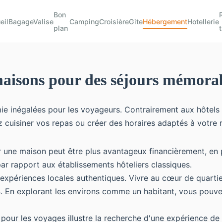
Bon
eil
BagageValise
Camping
Croisière
Gite
Hébergement
Hotellerie
plan
 maisons pour des séjours mémora
mie inégalées pour les voyageurs. Contrairement aux hôtels 
 cuisiner vos repas ou créer des horaires adaptés à votre 
r une maison peut être plus avantageux financièrement, en p
ar rapport aux établissements hôteliers classiques.
expériences locales authentiques. Vivre au cœur de quartier
s
. En explorant les environs comme un habitant, vous pouvez
 pour les voyages illustre la recherche d'une expérience de